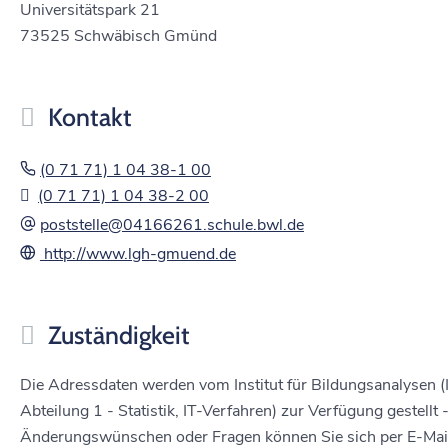
Universitätspark 21
73525
Schwäbisch Gmünd
Kontakt
(0
71
71) 1
04
38-1
00
(0
71
71) 1
04
38-2
00
poststelle@04166261.schule.bwl.de
http://www.lgh-gmuend.de
Zuständigkeit
Die Adressdaten werden vom Institut für Bildungsanalysen 
Abteilung 1 - Statistik, IT-Verfahren) zur Verfügung gestellt -
Änderungswünschen oder Fragen können Sie sich per E-Ma