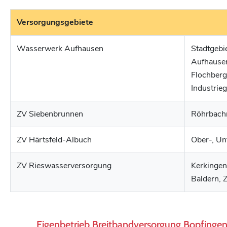
Versorgungsgebiete
Wasserwerk Aufhausen
Stadtgebi
Aufhausen
Flochberg
Industrie
ZV Siebenbrunnen
Röhrbach
ZV Härtsfeld-Albuch
Ober-, Unt
ZV Rieswasserversorgung
Kerkingen,
Baldern, 
Eigenbetrieb Breitbandversorgung Bopfinge