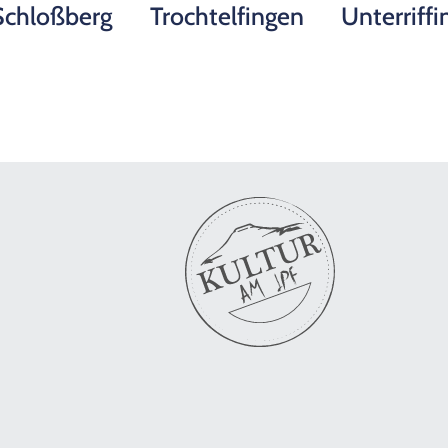
Schloßberg
Trochtelfingen
Unterriff