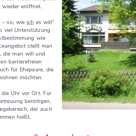
 wieder eröffnet.
 – so, wie
ich
es will“
o viel Unterstützung
lbstbestimmung wie
ceangebot stellt man
 die man will und
en barrierefreien
uch für Ehepaare, die
nwohnen möchten.
die Uhr vor Ort. Für
Betreuung benötigen,
legebereich, der auch
ommen heißt.