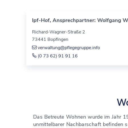
Ipf-Hof
, Ansprechpartner: Wolfgang 
Richard-Wagner-Straße 2
73441
Bopfingen
verwaltung@pflegegruppe.info
(0
73
62) 91
91
16
Wo
Das Betreute Wohnen wurde im Jahr 19
unmittelbarer Nachbarschaft befinden si