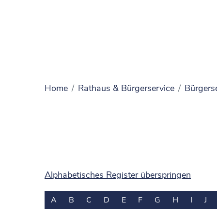
Home
Rathaus & Bürgerservice
Bürgers
Alphabetisches Register überspringen
A
B
C
D
E
F
G
H
I
J