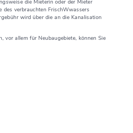
gsweise die Mieterin oder der Mieter
ge des verbrauchten
Frisch
W
w
assers
ebühr wird über die an die Kanalisation
 vor allem für Neubaugebiete, können Sie