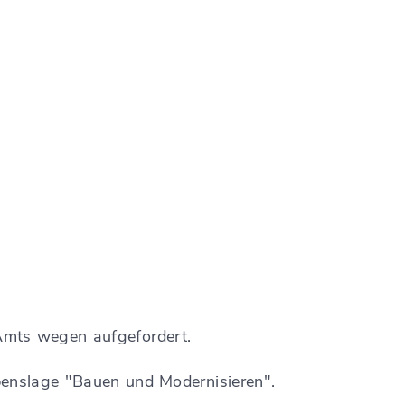
Amts wegen aufgefordert.
ebenslage "Bauen und Modernisi
e
ren".