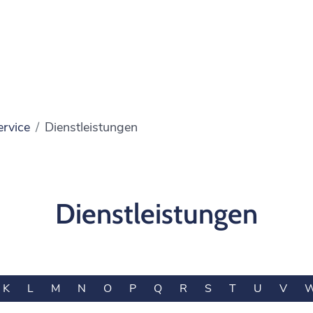
ervice
Dienstleistungen
Dienstleistungen
K
L
M
N
O
P
Q
R
S
T
U
V