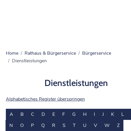
Home
Rathaus & Bürgerservice
Bürgerservice
Dienstleistungen
Dienstleistungen
Alphabetisches Register überspringen
A
B
C
D
E
F
G
H
I
J
K
L
N
O
P
Q
R
S
T
U
V
W
Z