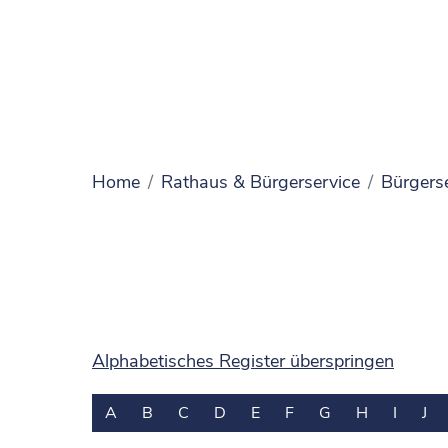
Home
Rathaus & Bürgerservice
Bürgers
Alphabetisches Register überspringen
A
B
C
D
E
F
G
H
I
J