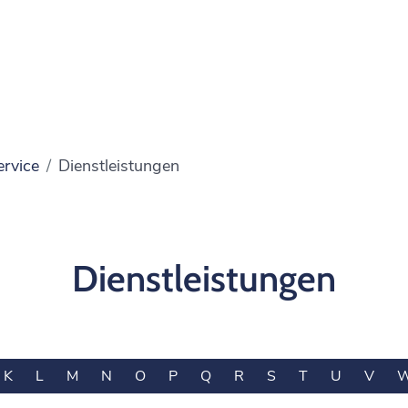
ervice
Dienstleistungen
Dienstleistungen
K
L
M
N
O
P
Q
R
S
T
U
V