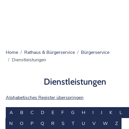
Home
Rathaus & Bürgerservice
Bürgerservice
Dienstleistungen
Dienstleistungen
Alphabetisches Register überspringen
A
B
C
D
E
F
G
H
I
J
K
L
N
O
P
Q
R
S
T
U
V
W
Z