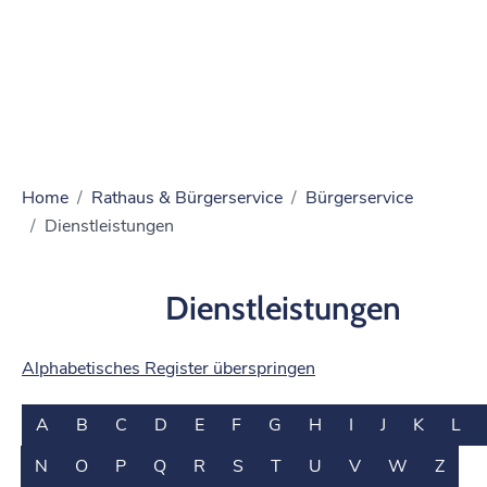
Home
Rathaus & Bürgerservice
Bürgerservice
Dienstleistungen
Dienstleistungen
Alphabetisches Register überspringen
A
B
C
D
E
F
G
H
I
J
K
L
N
O
P
Q
R
S
T
U
V
W
Z