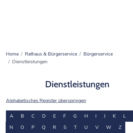
Home
Rathaus & Bürgerservice
Bürgerservice
Dienstleistungen
Dienstleistungen
Alphabetisches Register überspringen
A
B
C
D
E
F
G
H
I
J
K
L
N
O
P
Q
R
S
T
U
V
W
Z