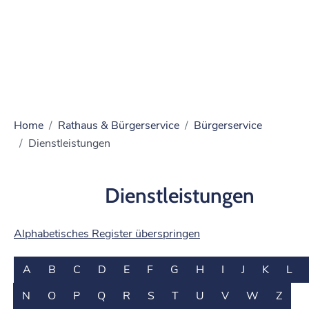
Home
Rathaus & Bürgerservice
Bürgerservice
Dienstleistungen
Dienstleistungen
Alphabetisches Register überspringen
A
B
C
D
E
F
G
H
I
J
K
L
N
O
P
Q
R
S
T
U
V
W
Z