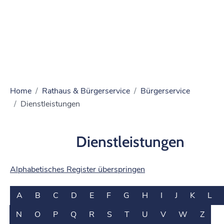
Home
Rathaus & Bürgerservice
Bürgerservice
Dienstleistungen
Dienstleistungen
Alphabetisches Register überspringen
A
B
C
D
E
F
G
H
I
J
K
L
N
O
P
Q
R
S
T
U
V
W
Z