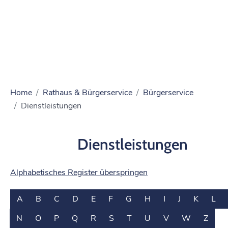
Home
Rathaus & Bürgerservice
Bürgerservice
Dienstleistungen
Dienstleistungen
Alphabetisches Register überspringen
A
B
C
D
E
F
G
H
I
J
K
L
N
O
P
Q
R
S
T
U
V
W
Z