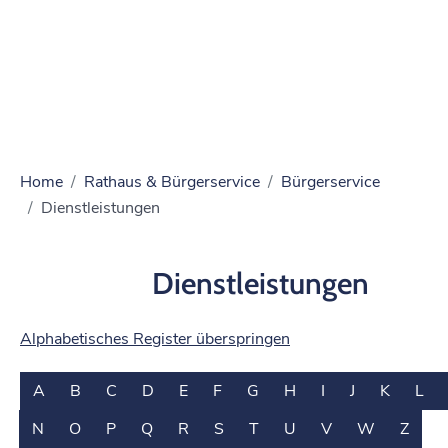
Home
Rathaus & Bürgerservice
Bürgerservice
Dienstleistungen
Dienstleistungen
Alphabetisches Register überspringen
A
B
C
D
E
F
G
H
I
J
K
L
N
O
P
Q
R
S
T
U
V
W
Z