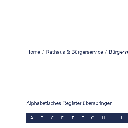
Home
Rathaus & Bürgerservice
Bürgers
Alphabetisches Register überspringen
A
B
C
D
E
F
G
H
I
J