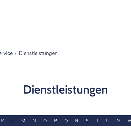
ervice
Dienstleistungen
Dienstleistungen
K
L
M
N
O
P
Q
R
S
T
U
V