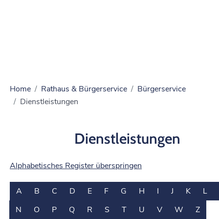
Home
Rathaus & Bürgerservice
Bürgerservice
Dienstleistungen
Dienstleistungen
Alphabetisches Register überspringen
A
B
C
D
E
F
G
H
I
J
K
L
N
O
P
Q
R
S
T
U
V
W
Z