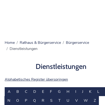
Home
Rathaus & Bürgerservice
Bürgerservice
Dienstleistungen
Dienstleistungen
Alphabetisches Register überspringen
A
B
C
D
E
F
G
H
I
J
K
L
N
O
P
Q
R
S
T
U
V
W
Z