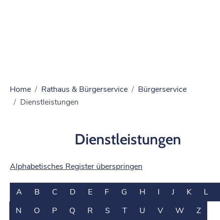
Home
Rathaus & Bürgerservice
Bürgerservice
Dienstleistungen
Dienstleistungen
Alphabetisches Register überspringen
A
B
C
D
E
F
G
H
I
J
K
L
N
O
P
Q
R
S
T
U
V
W
Z