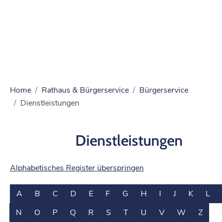
Home
Rathaus & Bürgerservice
Bürgerservice
Dienstleistungen
Dienstleistungen
Alphabetisches Register überspringen
A
B
C
D
E
F
G
H
I
J
K
L
N
O
P
Q
R
S
T
U
V
W
Z