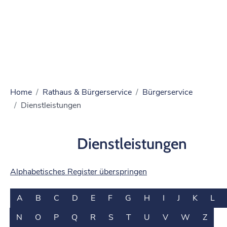
Home
Rathaus & Bürgerservice
Bürgerservice
Dienstleistungen
Dienstleistungen
Alphabetisches Register überspringen
A
B
C
D
E
F
G
H
I
J
K
L
N
O
P
Q
R
S
T
U
V
W
Z