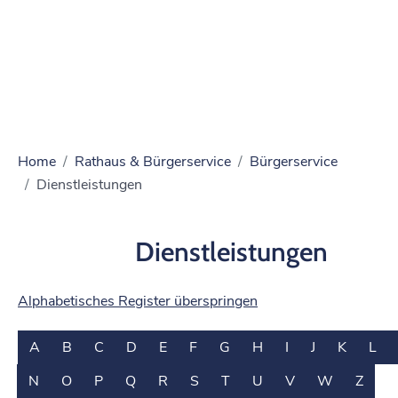
Home
Rathaus & Bürgerservice
Bürgerservice
Dienstleistungen
Dienstleistungen
Alphabetisches Register überspringen
A
B
C
D
E
F
G
H
I
J
K
L
N
O
P
Q
R
S
T
U
V
W
Z