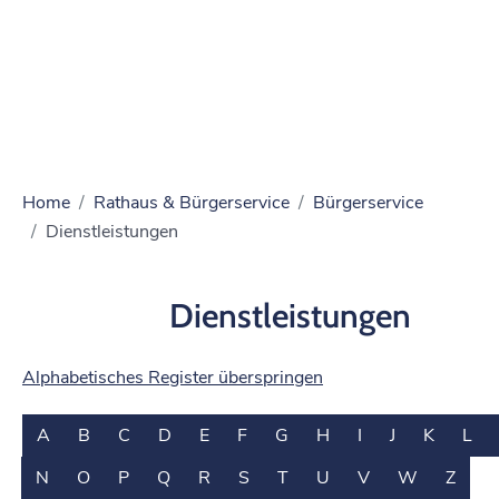
Home
Rathaus & Bürgerservice
Bürgerservice
Dienstleistungen
Dienstleistungen
Alphabetisches Register überspringen
A
B
C
D
E
F
G
H
I
J
K
L
N
O
P
Q
R
S
T
U
V
W
Z