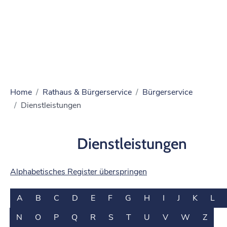
Home
Rathaus & Bürgerservice
Bürgerservice
Dienstleistungen
Dienstleistungen
Alphabetisches Register überspringen
A
B
C
D
E
F
G
H
I
J
K
L
N
O
P
Q
R
S
T
U
V
W
Z