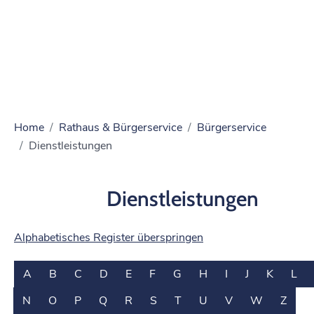
Home
Rathaus & Bürgerservice
Bürgerservice
Dienstleistungen
Dienstleistungen
Alphabetisches Register überspringen
A
B
C
D
E
F
G
H
I
J
K
L
N
O
P
Q
R
S
T
U
V
W
Z