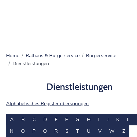
Home
Rathaus & Bürgerservice
Bürgerservice
Dienstleistungen
Dienstleistungen
Alphabetisches Register überspringen
A
B
C
D
E
F
G
H
I
J
K
L
N
O
P
Q
R
S
T
U
V
W
Z