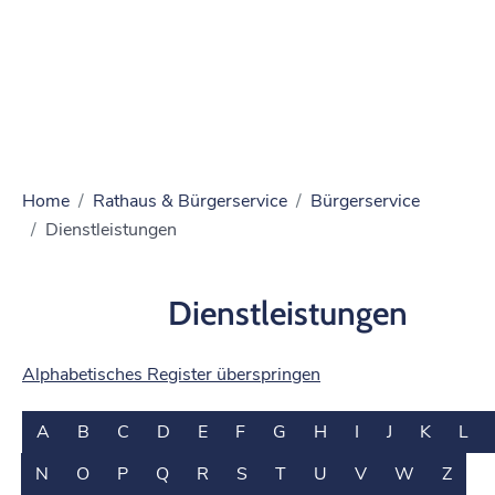
Home
Rathaus & Bürgerservice
Bürgerservice
Dienstleistungen
Dienstleistungen
Alphabetisches Register überspringen
A
B
C
D
E
F
G
H
I
J
K
L
N
O
P
Q
R
S
T
U
V
W
Z