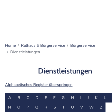
Home
Rathaus & Bürgerservice
Bürgerservice
Dienstleistungen
Dienstleistungen
Alphabetisches Register überspringen
A
B
C
D
E
F
G
H
I
J
K
L
N
O
P
Q
R
S
T
U
V
W
Z