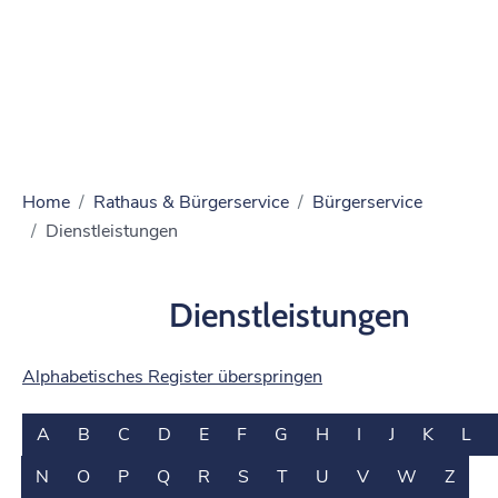
Home
Rathaus & Bürgerservice
Bürgerservice
Dienstleistungen
Dienstleistungen
Alphabetisches Register überspringen
A
B
C
D
E
F
G
H
I
J
K
L
N
O
P
Q
R
S
T
U
V
W
Z