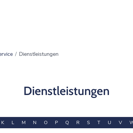
ervice
Dienstleistungen
Dienstleistungen
K
L
M
N
O
P
Q
R
S
T
U
V