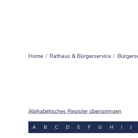
Home
Rathaus & Bürgerservice
Bürgers
Alphabetisches Register überspringen
A
B
C
D
E
F
G
H
I
J