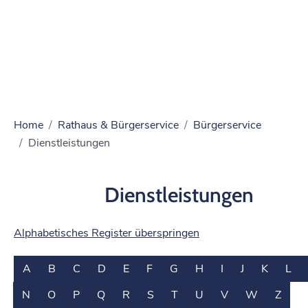
Home
Rathaus & Bürgerservice
Bürgerservice
Dienstleistungen
Dienstleistungen
Alphabetisches Register überspringen
A
B
C
D
E
F
G
H
I
J
K
L
N
O
P
Q
R
S
T
U
V
W
Z