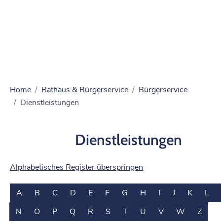
Home
Rathaus & Bürgerservice
Bürgerservice
Dienstleistungen
Dienstleistungen
Alphabetisches Register überspringen
A
B
C
D
E
F
G
H
I
J
K
L
N
O
P
Q
R
S
T
U
V
W
Z