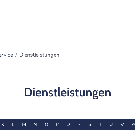
ervice
Dienstleistungen
Dienstleistungen
K
L
M
N
O
P
Q
R
S
T
U
V