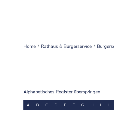
Home
Rathaus & Bürgerservice
Bürgers
Alphabetisches Register überspringen
A
B
C
D
E
F
G
H
I
J