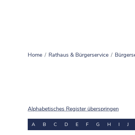
Home
Rathaus & Bürgerservice
Bürgers
Alphabetisches Register überspringen
A
B
C
D
E
F
G
H
I
J