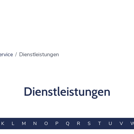
ervice
Dienstleistungen
Dienstleistungen
K
L
M
N
O
P
Q
R
S
T
U
V