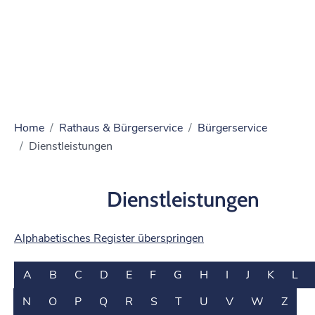
Home
Rathaus & Bürgerservice
Bürgerservice
Dienstleistungen
Dienstleistungen
Alphabetisches Register überspringen
A
B
C
D
E
F
G
H
I
J
K
L
N
O
P
Q
R
S
T
U
V
W
Z