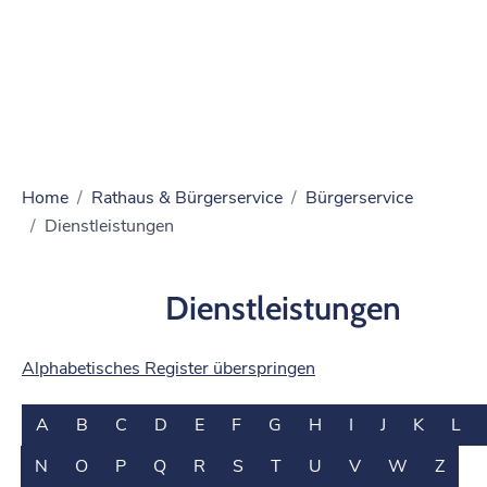
Home
Rathaus & Bürgerservice
Bürgerservice
Dienstleistungen
Dienstleistungen
Alphabetisches Register überspringen
A
B
C
D
E
F
G
H
I
J
K
L
N
O
P
Q
R
S
T
U
V
W
Z