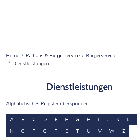
Home
Rathaus & Bürgerservice
Bürgerservice
Dienstleistungen
Dienstleistungen
Alphabetisches Register überspringen
A
B
C
D
E
F
G
H
I
J
K
L
N
O
P
Q
R
S
T
U
V
W
Z