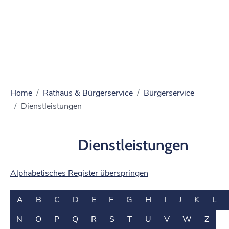
Home
Rathaus & Bürgerservice
Bürgerservice
Dienstleistungen
Dienstleistungen
Alphabetisches Register überspringen
A
B
C
D
E
F
G
H
I
J
K
L
N
O
P
Q
R
S
T
U
V
W
Z