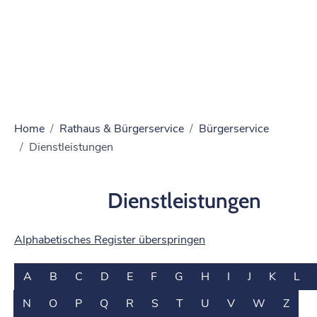
Home
Rathaus & Bürgerservice
Bürgerservice
Dienstleistungen
Dienstleistungen
Alphabetisches Register überspringen
A
B
C
D
E
F
G
H
I
J
K
L
N
O
P
Q
R
S
T
U
V
W
Z