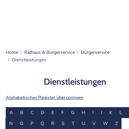
Home
Rathaus & Bürgerservice
Bürgerservice
Dienstleistungen
Dienstleistungen
Alphabetisches Register überspringen
A
B
C
D
E
F
G
H
I
J
K
L
N
O
P
Q
R
S
T
U
V
W
Z