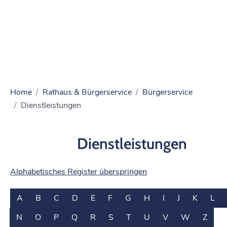
Home
Rathaus & Bürgerservice
Bürgerservice
Dienstleistungen
Dienstleistungen
Alphabetisches Register überspringen
A
B
C
D
E
F
G
H
I
J
K
L
N
O
P
Q
R
S
T
U
V
W
Z