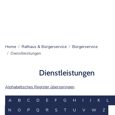
Home
Rathaus & Bürgerservice
Bürgerservice
Dienstleistungen
Dienstleistungen
Alphabetisches Register überspringen
A
B
C
D
E
F
G
H
I
J
K
L
N
O
P
Q
R
S
T
U
V
W
Z