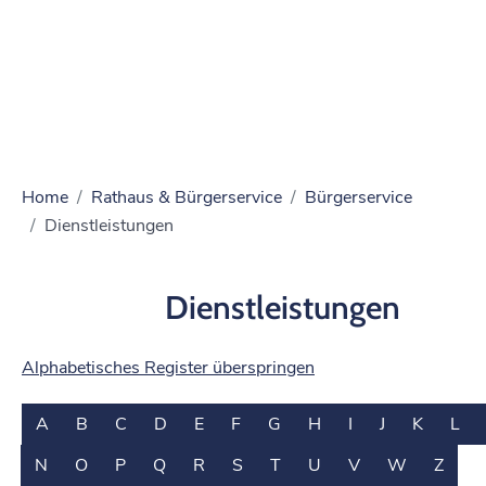
Home
Rathaus & Bürgerservice
Bürgerservice
Dienstleistungen
Dienstleistungen
Alphabetisches Register überspringen
A
B
C
D
E
F
G
H
I
J
K
L
N
O
P
Q
R
S
T
U
V
W
Z