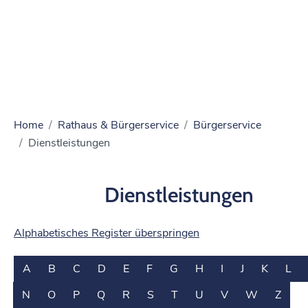
Home
Rathaus & Bürgerservice
Bürgerservice
Dienstleistungen
Dienstleistungen
Alphabetisches Register überspringen
A
B
C
D
E
F
G
H
I
J
K
L
N
O
P
Q
R
S
T
U
V
W
Z