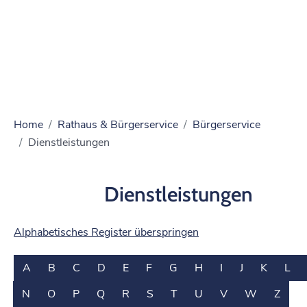
Home
Rathaus & Bürgerservice
Bürgerservice
Dienstleistungen
Dienstleistungen
Alphabetisches Register überspringen
A
B
C
D
E
F
G
H
I
J
K
L
N
O
P
Q
R
S
T
U
V
W
Z