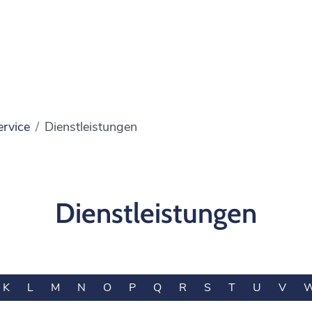
ervice
Dienstleistungen
Dienstleistungen
K
L
M
N
O
P
Q
R
S
T
U
V