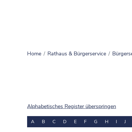
Home
Rathaus & Bürgerservice
Bürgers
Alphabetisches Register überspringen
A
B
C
D
E
F
G
H
I
J