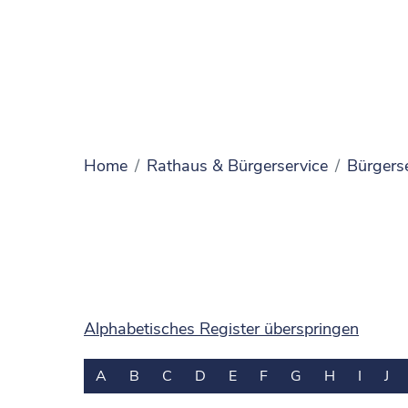
Home
Rathaus & Bürgerservice
Bürgers
Alphabetisches Register überspringen
A
B
C
D
E
F
G
H
I
J