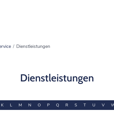
ervice
Dienstleistungen
Dienstleistungen
K
L
M
N
O
P
Q
R
S
T
U
V