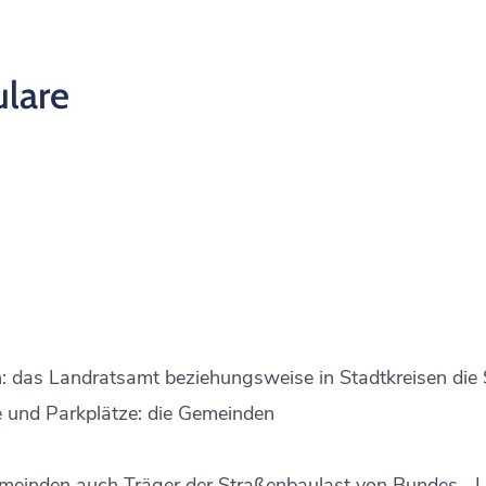
lare
: das Landratsamt beziehungsweise in Stadtkreisen die
 und Parkplätze: die Gemeinden
meinden auch Träger der Straßenbaulast von Bundes-, 