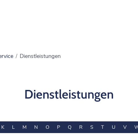
ervice
Dienstleistungen
Dienstleistungen
K
L
M
N
O
P
Q
R
S
T
U
V