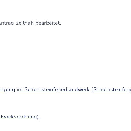
Antrag zeitnah bearbeitet.
sorgung im Schornsteinfegerhandwerk (Schornsteinf
dwerksordnung):