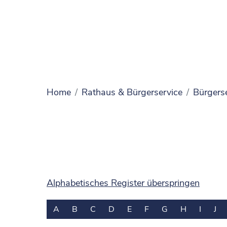
Home
Rathaus & Bürgerservice
Bürgers
Alphabetisches Register überspringen
A
B
C
D
E
F
G
H
I
J