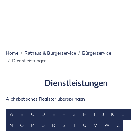
Home
Rathaus & Bürgerservice
Bürgerservice
Dienstleistungen
Dienstleistungen
Alphabetisches Register überspringen
A
B
C
D
E
F
G
H
I
J
K
L
N
O
P
Q
R
S
T
U
V
W
Z