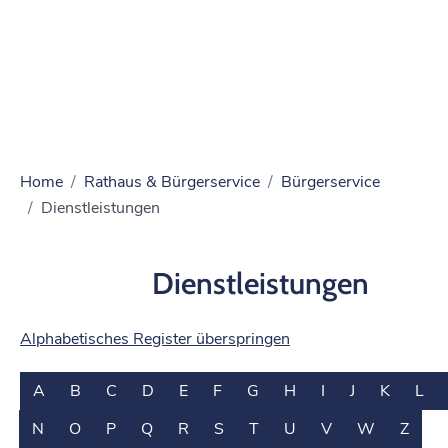
Home
Rathaus & Bürgerservice
Bürgerservice
Dienstleistungen
Dienstleistungen
Alphabetisches Register überspringen
A
B
C
D
E
F
G
H
I
J
K
L
N
O
P
Q
R
S
T
U
V
W
Z