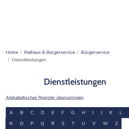
Home
Rathaus & Bürgerservice
Bürgerservice
Dienstleistungen
Dienstleistungen
Alphabetisches Register überspringen
A
B
C
D
E
F
G
H
I
J
K
L
N
O
P
Q
R
S
T
U
V
W
Z